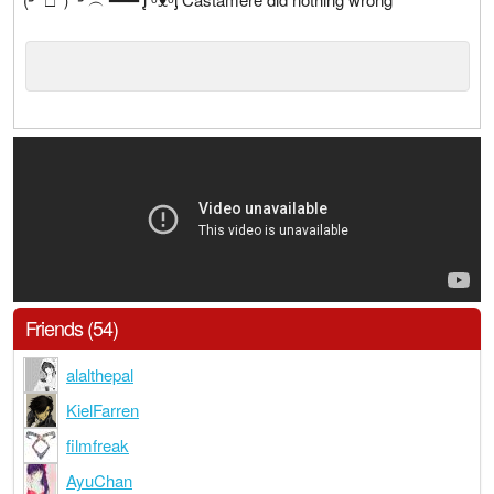
Friends (54)
alalthepal
KielFarren
filmfreak
AyuChan